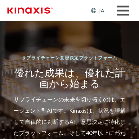
メインコンテンツに移動
Header: Ut
JA
サプライチェーン意思決定プラットフォーム
優れた成果は、優れた計
画から始まる
サプライチェーンの未来を切り拓くのは、エ
ージェント型AIです。Kinaxisは、状況を理解
して自律的に判断するAI、意思決定に特化し
たプラットフォーム、そして40年以上にわた