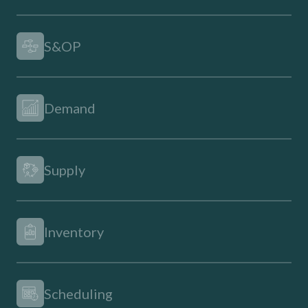
S&OP
Demand
Supply
Inventory
Scheduling