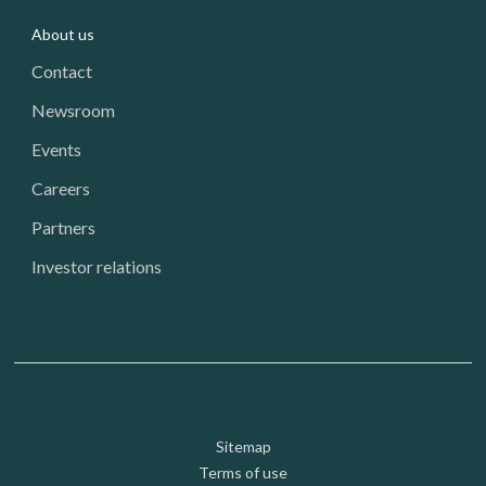
About us
Contact
Newsroom
Events
Careers
Partners
Investor relations
Footer: Utility
Sitemap
Terms of use