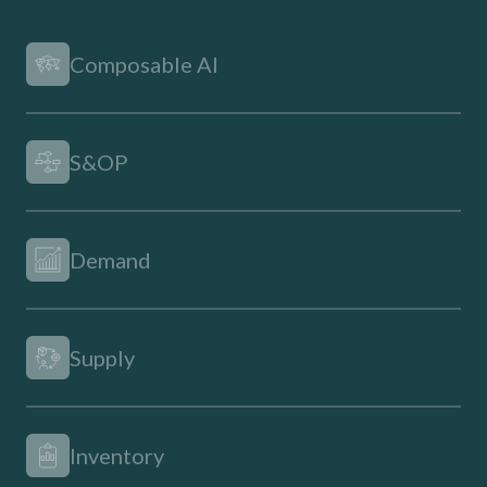
Composable AI
S&OP
Demand
Supply
Inventory