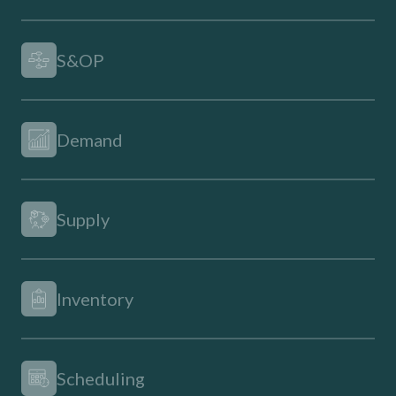
S&OP
Demand
Supply
Inventory
Scheduling