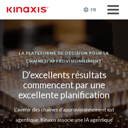
Aller au contenu principal
Header: Ut
FR
LA PLATEFORME DE DÉCISION POUR LA
CHAÎNE D’APPROVISIONNEMENT
D'excellents résultats
commencent par une
excellente planification
L’avenir des chaînes d’approvisionnement est
agentique. Kinaxis associe une IA agentique