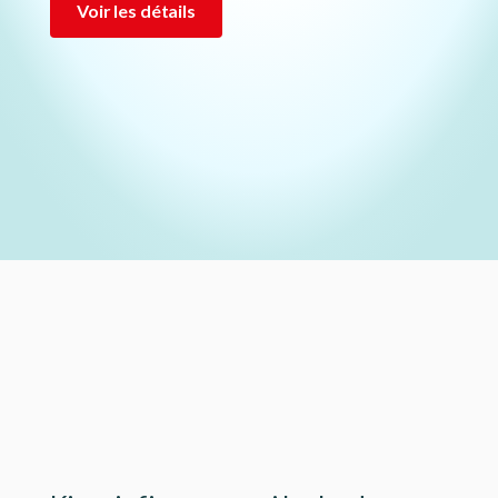
Voir les détails
Lottie file
Lottie file