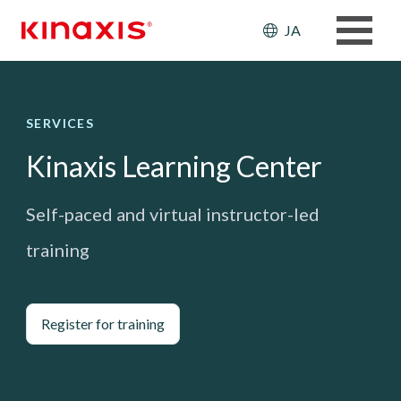
メインコンテンツに移動
Header: Ut
JA
SERVICES
Kinaxis Learning Center
Self-paced and virtual instructor-led
training
Register for training