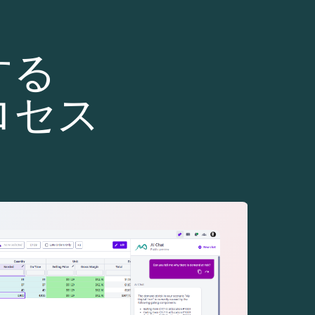
する
ロセス