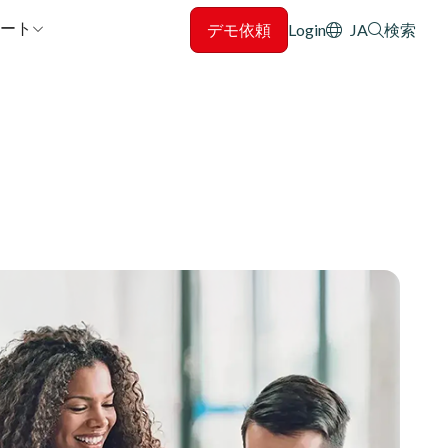
Header: Utility
ート
デモ依頼
Login
JA
検索