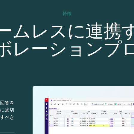
特徴
ームレスに連携
ボレーションプ
画像
画像
画像
画像
画像
回答を
に適切
すべき