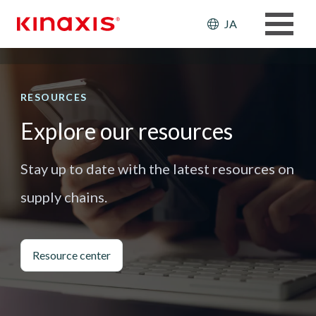
メインコンテンツに移動
Header: Ut
JA
RESOURCES
Explore our resources
Stay up to date with the latest resources on
supply chains.
Resource center