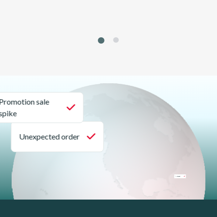
1
2
Promotion sale
spike
Unexpected order