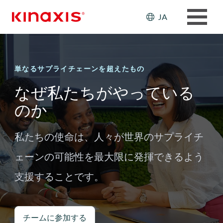
メインコンテンツに移動
Header: Ut
JA
単なるサプライチェーンを超えたもの
なぜ私たちがやっている
のか
私たちの使命は、人々が世界のサプライチ
ェーンの可能性を最大限に発揮できるよう
支援することです。
チームに参加する