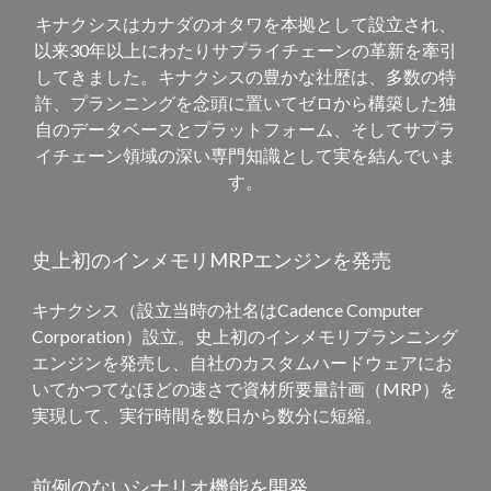
キナクシスはカナダのオタワを本拠として設立され、
以来30年以上にわたりサプライチェーンの革新を牽引
してきました。キナクシスの豊かな社歴は、多数の特
許、プランニングを念頭に置いてゼロから構築した独
自のデータベースとプラットフォーム、そしてサプラ
イチェーン領域の深い専門知識として実を結んでいま
す。
史上初のインメモリMRPエンジンを発売
キナクシス（設立当時の社名はCadence Computer
Corporation）設立。史上初のインメモリプランニング
エンジンを発売し、自社のカスタムハードウェアにお
いてかつてなほどの速さで資材所要量計画（MRP）を
実現して、実行時間を数日から数分に短縮。
前例のないシナリオ機能を開発