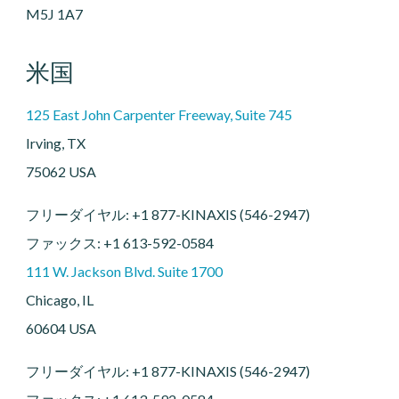
M5J 1A7
米国
125 East John Carpenter Freeway, Suite 745
Irving, TX
75062 USA
フリーダイヤル: +1 877-KINAXIS (546-2947)
ファックス: +1 613-592-0584
111 W. Jackson Blvd. Suite 1700
Chicago, IL
60604 USA
フリーダイヤル: +1 877-KINAXIS (546-2947)