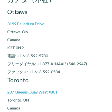
Ottawa
3199 Palladium Drive
Ottawa, ON
Canada
K2T 0N9
電話: +1 613-592-5780
フリーダイヤル: +1 877-KINAXIS (546-2947)
ファックス: +1 613-592-0584
Toronto
207 Queens Quay West #801
Toronto, ON
Canada