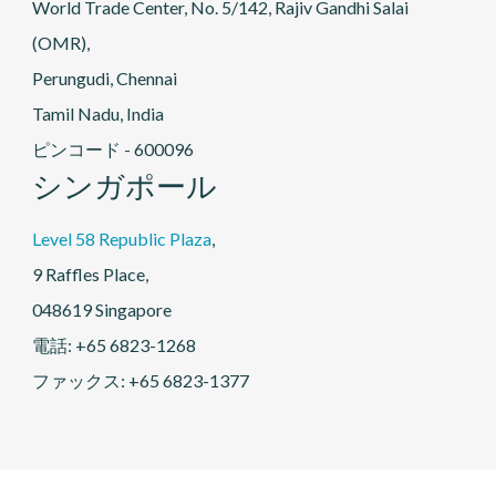
World Trade Center, No. 5/142, Rajiv Gandhi Salai
(OMR),
Perungudi, Chennai
Tamil Nadu, India
ピンコード - 600096
シンガポール
Level 58 Republic Plaza
,
9 Raffles Place,
048619 Singapore
電話: +65 6823-1268
ファックス: +65 6823-1377