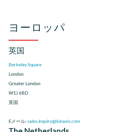
ヨーロッパ
英国
Berkeley Square
London
Greater London
W1J 6BD
英国
Eメール:
sales.inquiry@kinaxis.com
The Netherlands