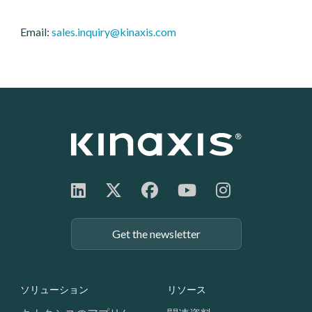
Email:
sales.inquiry@kinaxis.com
Get the newsletter
Footer: Navigation
ソリューション
リソース