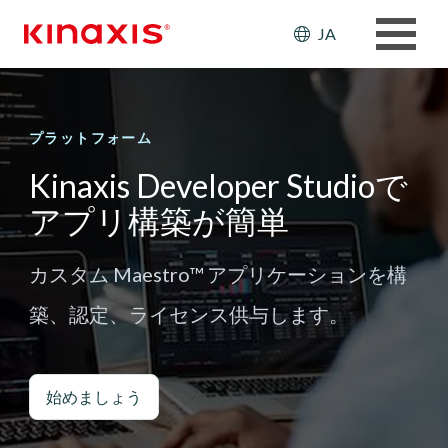
メインコンテンツに移動
Header: Ut
JA
プラットフォーム
Kinaxis Developer Studioで
アプリ構築が簡単
カスタム Maestro™ アプリケーションを構
築、認定、ライセンス供与します。
始めましょう