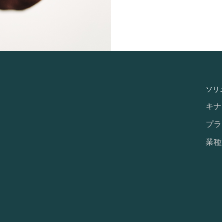
 Navigation
ソリ
キナ
プラ
業種