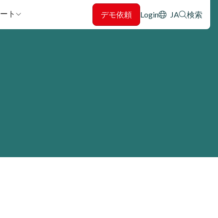
Header: Utility
ート
デモ依頼
Login
JA
検索