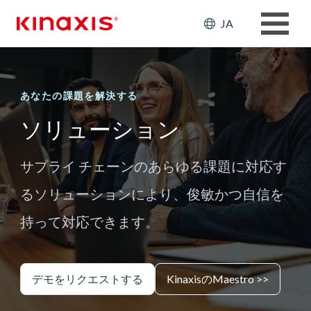
メインコンテンツに移動
Header: Ut
JA
あなたの課題を解決する
ソリューション
サプライ チェーンのあらゆる課題に対応す
るソリューションにより、俊敏かつ自信を
持って対応できます。
デモをリクエストする
KinaxisのMaestro >>