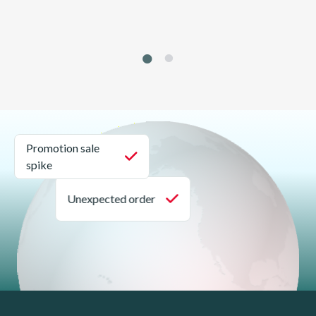
1
2
Promotion sale
spike
Unexpected order