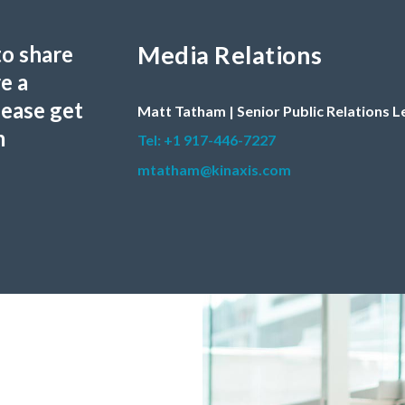
Media Relations
to share
e a
lease get
Matt Tatham | Senior Public Relations 
m
Tel: +1 917-446-7227
mtatham@kinaxis.com