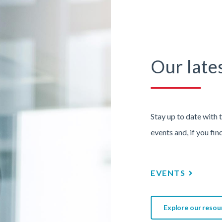
Our late
Stay up to date with 
events and, if you fin
EVENTS
Explore our resou