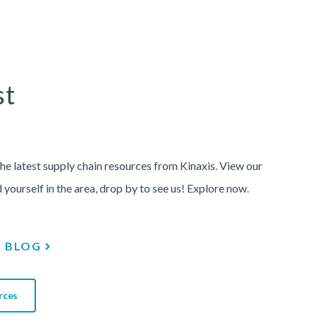
st
the latest supply chain resources from Kinaxis. View our
d yourself in the area, drop by to see us! Explore now.
BLOG
rces