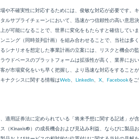
市場や不確実性に対応するためには、俊敏な対応が必要です。
ジタルサプライチェーンにおいて、迅速かつ信頼性の高い意思
向上が可能になることで、世界に変化をもたらすと確信してい
ランニング（同時並列計画）を組み合わせることで、当社は多
ゆるシナリオを想定した事業計画の立案には、リスクと機会の
クラウドベースのプラットフォームは拡張性が高く、業界にお
顧客が市場変化をいち早く把握し、より迅速な対応をすること
。キナクシスに関する情報は
Web
、
LinkedIn
、
X
、
Facebook
をご
は、適用証券法に定められている「将来予想に関する記述」が
ス（Kinaxis®）の成長機会および見込み利益、ならびに製
る製品およびサービスの相対的な位置付けに関する当社の見解