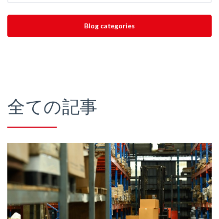
Search the blog
索
Blog categories
全ての記事