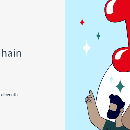
Chain
 eleventh