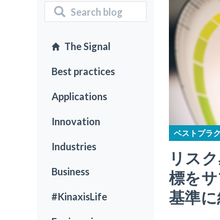
検
Search the blog
索
The Signal
Best practices
Applications
Innovation
ベストプラ
Industries
リスク
Business
標をサ
基準に
#KinaxisLife