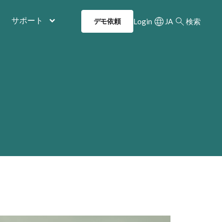
サポート
Login
JA
検索
デモ依頼
Utility Navigatio