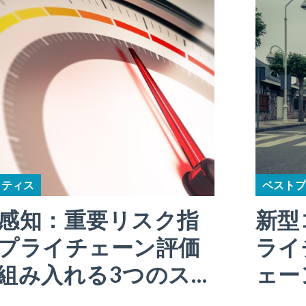
クティス
ベストプ
感知：重要リスク指
新型
プライチェーン評価
ライ
組み入れる3つのス…
ェー